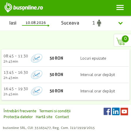
Toggl
naviga
Iasi
10.08.2026
Suceava
0
Iasi
-
08:45
11:30
50
RON
Locuri epuizate
2h 45min
Suceava
-
13:45
16:30
50
RON
Interval orar depășit
2h 45min
-
16:45
19:30
50
RON
Interval orar depășit
2h 45min
Întrebări frecvente
Termeni si condiții
Protecția datelor
Hartă site
Contact
Copii
Adulți
Studenți
Pensionari
(2 - 10 ani)
busonline SRL, CUI: 35163477, Reg. Com. J22/1919/2015