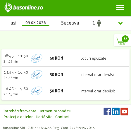
Toggl
naviga
Iasi
09.08.2026
Suceava
0
Iasi
-
08:45
11:30
50
RON
Locuri epuizate
2h 45min
Suceava
-
13:45
16:30
50
RON
Interval orar depășit
2h 45min
-
16:45
19:30
50
RON
Interval orar depășit
2h 45min
Întrebări frecvente
Termeni si condiții
Protecția datelor
Hartă site
Contact
Copii
Adulți
Studenți
Pensionari
(2 - 10 ani)
busonline SRL, CUI: 35163477, Reg. Com. J22/1919/2015