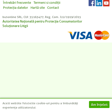
-
-
-
-
+
+
+
+
Întrebări frecvente
Termeni si condiții
Protecția datelor
Hartă site
Contact
busonline SRL, CUI: 35163477, Reg. Com. J22/1919/2015
CAUTĂ
Autoritatea Națională pentru Protecția Consumatorilor
Soluționare Litigii
Acest website foloseste cookie-uri pentru a îmbunătăți
experiența utilizatorului.