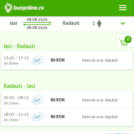
Toggl
naviga
08.08.2026
Iasi
Radauti
08.08.2026
0
Iasi
-
Radauti
Iasi
-
13:45
17:15
80
RON
Interval orar depășit
3h 30min
Radauti
Radauti
-
Iasi
-
05:00
08:15
80
RON
Interval orar depășit
3h 15min
-
18:00
21:15
80
RON
Interval orar depășit
3h 15min
Copii
Adulți
Studenți
Pensionari
(2 - 10 ani)