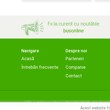
Fii la curent cu noutătile
busonline
Navigare
Despre noi
Acasă
Parteneri
Întrebări frecvente
Companie
Contact
ANPC
Soluționare Litigii
SC BUSONLINE SRL, CUI: 351634
Acest website fol