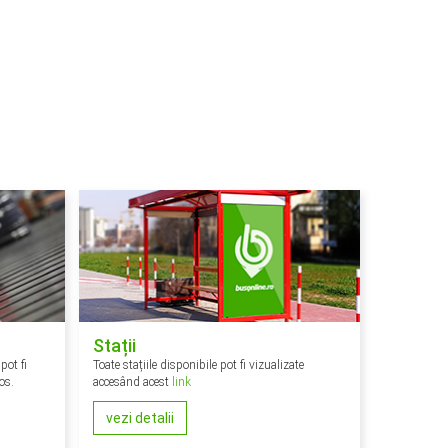
Stații
pot fi
Toate stațiile disponibile pot fi vizualizate
os.
accesând acest
link
vezi detalii