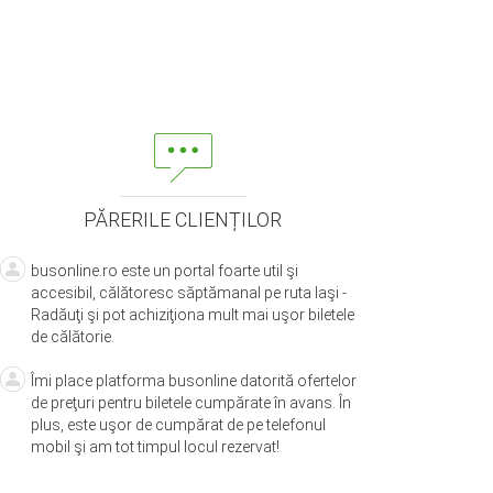
PĂRERILE CLIENȚILOR
busonline.ro este un portal foarte util şi
accesibil, călătoresc săptămanal pe ruta Iaşi -
Radăuţi şi pot achiziţiona mult mai uşor biletele
de călătorie.
Îmi place platforma busonline datorită ofertelor
de preţuri pentru biletele cumpărate în avans. În
plus, este uşor de cumpărat de pe telefonul
mobil şi am tot timpul locul rezervat!