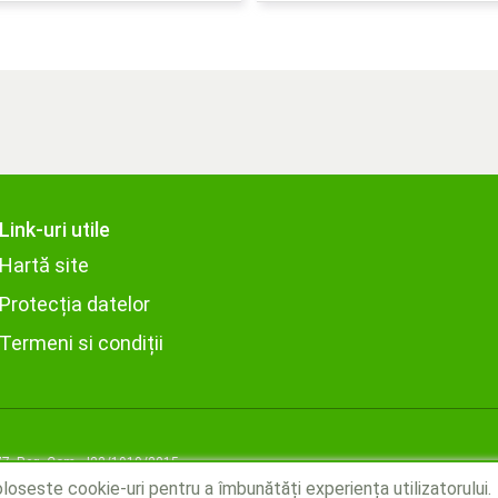
Link-uri utile
Hartă site
Protecția datelor
Termeni si condiții
77, Reg. Com. J22/1919/2015
oseste cookie-uri pentru a îmbunătăți experiența utilizatorului.