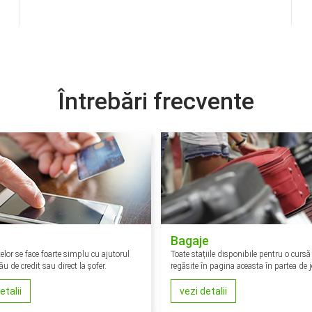
Întrebări frecvente
Bagaje
telor se face foarte simplu cu ajutorul
Toate stațiile disponibile pentru o cursă 
ău de credit sau direct la șofer.
regăsite în pagina aceasta în partea de j
etalii
vezi detalii