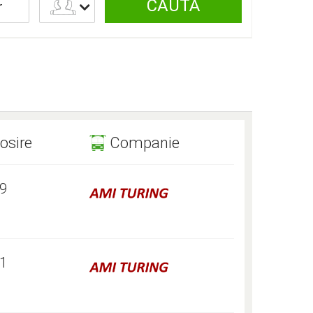
CAUTĂ
r
osire
Companie
59
01