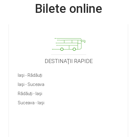
Bilete online
DESTINAŢII RAPIDE
Iași - Rădăuți
Iași - Suceava
Rădăuți - Iași
Suceava - Iași