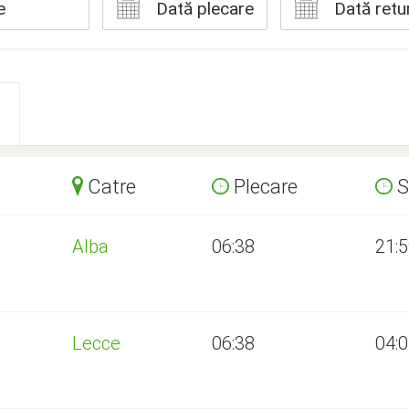
e
Dată plecare
Dată retu
Catre
Plecare
S
Alba
06:38
21:
Lecce
06:38
04: