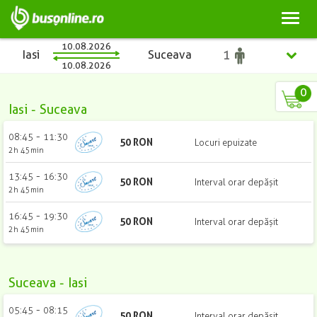
Toggl
naviga
10.08.2026
Iasi
Suceava
10.08.2026
0
Iasi
-
Suceava
Iasi
-
08:45
11:30
50
RON
Locuri epuizate
2h 45min
Suceava
-
13:45
16:30
50
RON
Interval orar depășit
2h 45min
-
16:45
19:30
50
RON
Interval orar depășit
2h 45min
Suceava
-
Iasi
Copii
Adulți
Studenți
Pensionari
(2 - 10 ani)
-
05:45
08:15
50
RON
Interval orar depășit