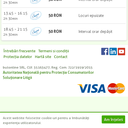
-
-
-
-
+
+
+
+
2h 30min
-
13:45
16:15
50
RON
Locuri epuizate
2h 30min
CAUTĂ
-
18:45
21:15
50
RON
Interval orar depășit
2h 30min
Întrebări frecvente
Termeni si condiții
Protecția datelor
Hartă site
Contact
busonline SRL, CUI: 35163477, Reg. Com. J22/1919/2015
Autoritatea Națională pentru Protecția Consumatorilor
Soluționare Litigii
Acest website foloseste cookie-uri pentru a îmbunătăți
experiența utilizatorului.