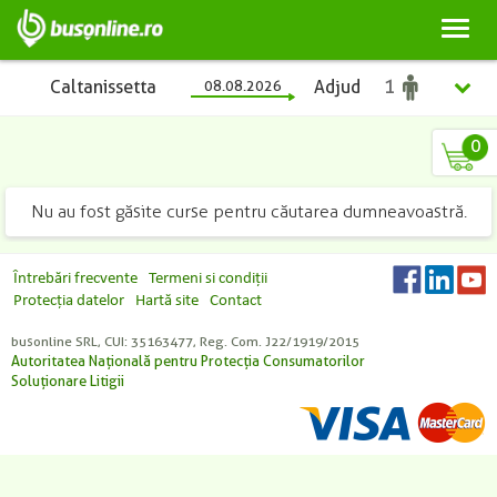
Toggl
naviga
Caltanissetta
08.08.2026
Adjud
0
Nu au fost găsite curse pentru căutarea dumneavoastră.
Întrebări frecvente
Termeni si condiții
Protecția datelor
Hartă site
Contact
busonline SRL, CUI: 35163477, Reg. Com. J22/1919/2015
Autoritatea Națională pentru Protecția Consumatorilor
Soluționare Litigii
Copii
Adulți
Studenți
Pensionari
(2 - 10 ani)