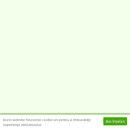
-
-
-
-
+
+
+
+
CAUTĂ
Acest website foloseste cookie-uri pentru a îmbunătăți
experiența utilizatorului.